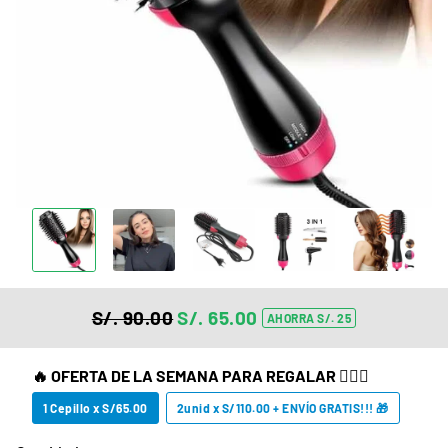
S/. 90.00
S/. 65.00
AHORRA S/. 25
Precio
Precio
habitual
de
🔥 OFERTA DE LA SEMANA PARA REGALAR 👩‍❤️‍👩
oferta
1 Cepillo x S/65.00
2unid x S/110.00 + ENVÍO GRATIS!!! 🎁