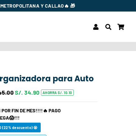
METROPOLITANA Y CALLAO🔥 🎁
Ingresar
Buscar
Carr
rganizadora para Auto
45.00
S/. 34.90
AHORRA S/. 10.10
Precio
Precio
habitual
de
POR FIN DE MES!!!!🔥 PAGO
oferta
EGA😱!!!
90 (22% descuento) 🤩