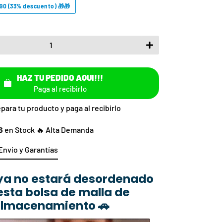
.90 (33% descuento) 🎁🎁
+
HAZ TU PEDIDO AQUI!!!
Paga al recibirlo
para tu producto
y paga al recibirlo
6
en Stock 🔥 Alta Demanda
Envío y Garantías
ya no estará desordenado
esta bolsa de malla de
lmacenamiento
🚗