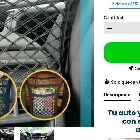
2 Mallas x S/59
Cantidad
−
Se
Solo quedan
Descripción
Tu auto 
con 
a